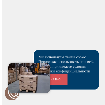
На основании заказа вам будет оформлен резерв и по
нему выставлен счет. В течение 3-х рабочих дней вы
можете оплатить счет и после этого получить
зарезервированный товар выбранным вами способом.
Ваш заказ будет действителен после оплаты в течение 5
рабочих дней.
Скачать реквизиты
Наши клиенты или очень заняты, или в поисках Музы.
Пока они не успели оставить отзыв на данный товар.
Мы используем файлы
cookie
.
Продолжая использовать наш веб-
сайт, вы принимаете условия
Политики конфиденциальности
Понятно
Переходники и соединители