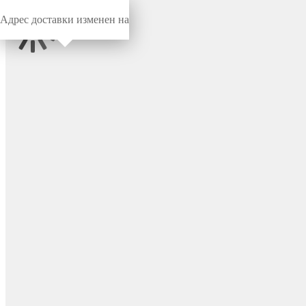
Адрес доставки изменен на
Миниворкс
/
Заглушки для труб
/
Круглые
Заглушка пластиковая
круглая Ø83 мм, наружная,
серия TXT, цвет бесцветный
– TXT83