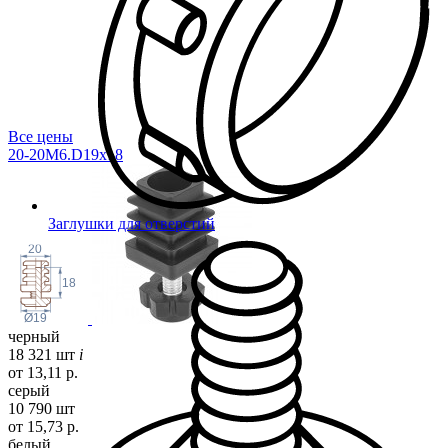
Все цены
20-20M6.D19x
18
Заглушки для отверстий
20
18
Ø19
черный
18 321 шт
i
от 13,11 р.
серый
10 790 шт
от 15,73 р.
белый