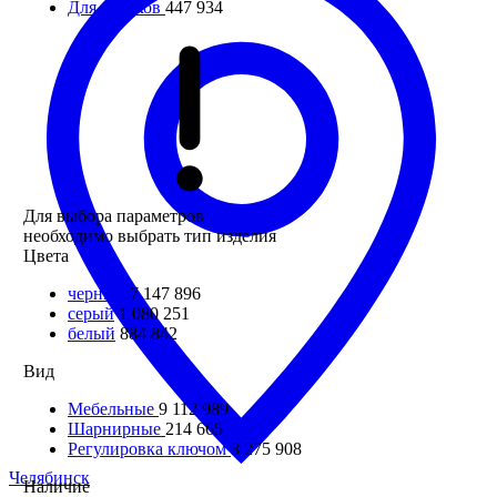
Для уголков
447 934
Для выбора параметров
необходимо выбрать тип изделия
Цвета
черный
7 147 896
серый
1 080 251
белый
884 842
Вид
Мебельные
9 112 989
Шарнирные
214 665
Регулировка ключом
3 275 908
Челябинск
Наличие