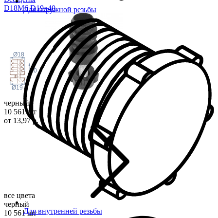
D18M6.D19x
40
Для наружной резьбы
Ø18
40
Ø19
черный
10 561 шт
от 13,97 р.
все цвета
черный
Для внутренней резьбы
10 561 шт