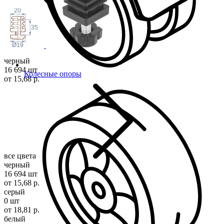
20
35
Ø19
черный
16 694 шт
Колесные опоры
от 15,68 р.
все цвета
черный
16 694 шт
от 15,68 р.
серый
0 шт
от 18,81 р.
белый