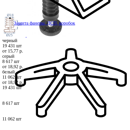
Ø18
Защита фанеры, ДСП, коробок
25
Ø25
черный
19 431 шт
от 15,77 р.
серый
8 617 шт
от 18,92 р.
белый
11 062 шт
от 18,92 р.
19 431 шт
8 617 шт
11 062 шт