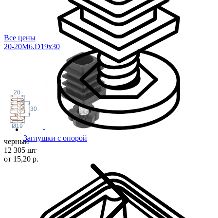
Все цены
20-20M6.D19x
30
20
30
Ø19
Заглушки с опорой
черный
12 305 шт
от 15,20 р.