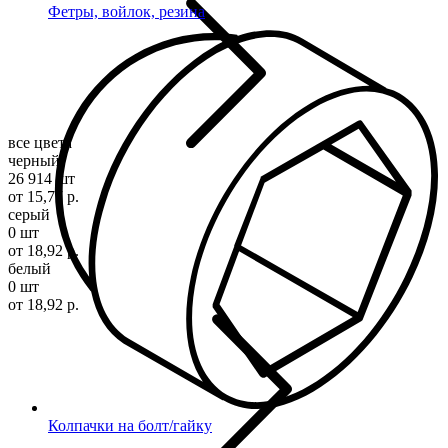
Фетры, войлок, резина
все цвета
черный
26 914 шт
от 15,77 р.
серый
0 шт
от 18,92 р.
белый
0 шт
от 18,92 р.
Колпачки на болт/гайку