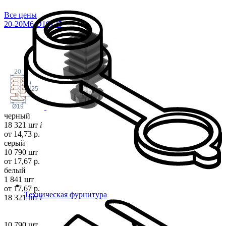
Все цены
20-20M6.D19x
25
20
25
Ø19
черный
18 321 шт
i
от 14,73 р.
серый
10 790 шт
от 17,67 р.
белый
1 841 шт
от 17,67 р.
Техническая фурнитура
18 321 шт
i
10 790 шт