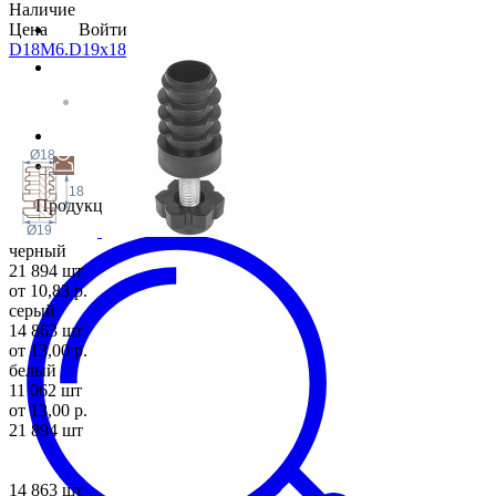
Наличие
Цена
Войти
D18M6.D19x
18
Ø18
18
Продукция
Ø19
черный
21 894 шт
от 10,83 р.
серый
14 863 шт
от 13,00 р.
белый
11 062 шт
от 13,00 р.
21 894 шт
14 863 шт