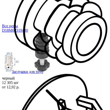
Все цены
D18M6.D19x
30
Ø18
30
Ø19
Заглушки для труб
черный
12 305 шт
от 12,92 р.