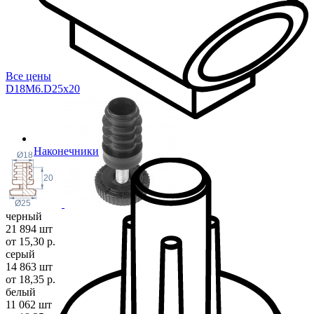
Все цены
D18M6.D25x
20
Наконечники
Ø18
20
Ø25
черный
21 894 шт
от 15,30 р.
серый
14 863 шт
от 18,35 р.
белый
11 062 шт