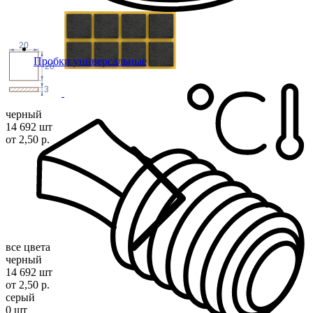
20
Пробки универсальные
20
3
черный
14 692 шт
от 2,50 р.
все цвета
черный
14 692 шт
от 2,50 р.
серый
0 шт