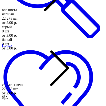
все цвета
черный
22 278 шт
от 2,00 р.
серый
0 шт
от 3,00 р.
белый
0 шт
Поиск
от 3,00 р.
скрыть цвета
22 278 шт
от 2,00 р.