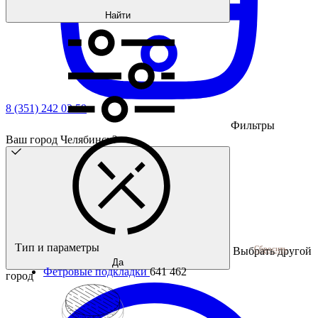
Найти
8 (351) 242 02 59
Фильтры
Ваш город Челябинск?
Тип и параметры
Сбросить
Выбрать другой
Да
Фетровые подкладки
641 462
город