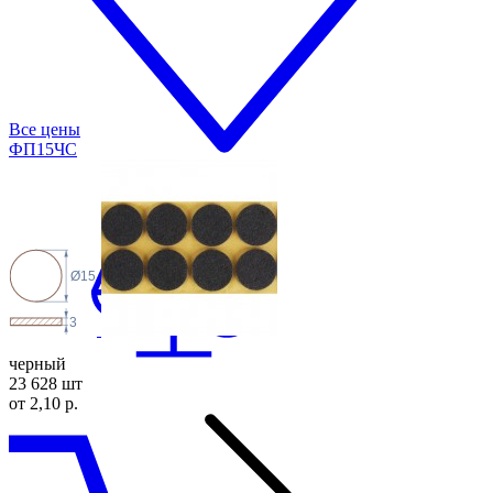
Все цены
ФП15
ЧС
Ø15
3
черный
23 628 шт
от 2,10 р.