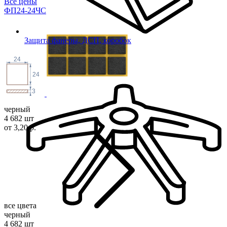
Все цены
ФП24-24ЧС
Защита фанеры, ДСП, коробок
24
24
3
черный
4 682 шт
от 3,20 р.
все цвета
черный
4 682 шт