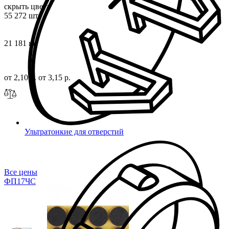
скрыть цвета
55 272 шт
21 181 шт
от 2,10 р.
от 3,15 р.
Ультратонкие для отверстий
Все цены
ФП17
ЧС