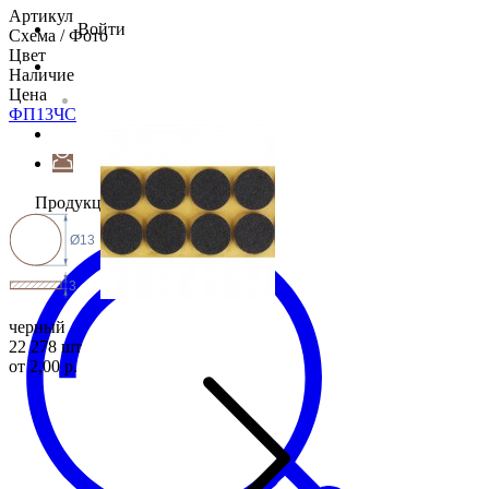
Артикул
Войти
Схема / Фото
Цвет
Наличие
Цена
ФП13
ЧС
Продукция
Ø13
3
черный
22 278 шт
от 2,00 р.