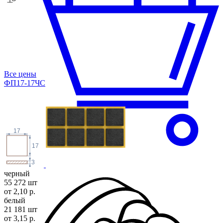
Все цены
ФП17-17ЧС
17
17
3
черный
55 272 шт
от 2,10 р.
белый
21 181 шт
от 3,15 р.