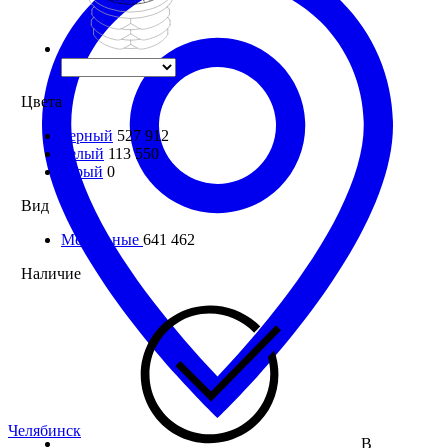
Цвета
черный
527 912
белый
113 550
серый
0
Вид
Мебельные
641 462
Наличие
Челябинск
В