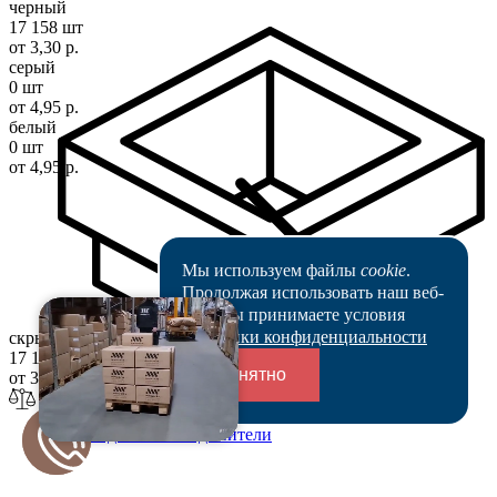
черный
17 158 шт
от 3,30 р.
серый
0 шт
от 4,95 р.
белый
0 шт
от 4,95 р.
Мы используем файлы
cookie
.
Продолжая использовать наш веб-
сайт, вы принимаете условия
Политики конфиденциальности
скрыть цвета
17 158 шт
Понятно
от 3,30 р.
Переходники и соединители