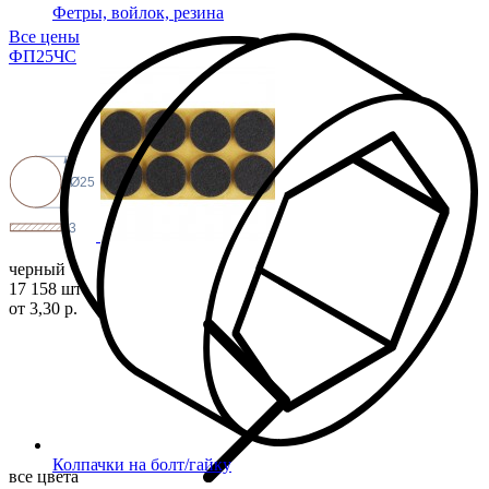
Фетры, войлок, резина
Все цены
ФП25
ЧС
Ø25
3
черный
17 158 шт
от 3,30 р.
Колпачки на болт/гайку
все цвета