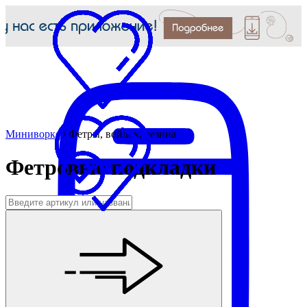
Миниворкс
/
Фетры, войлок, резина
Фетровые подкладки