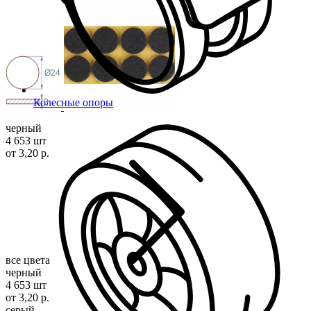
Ø24
Колесные опоры
3
черный
4 653 шт
от 3,20 р.
все цвета
черный
4 653 шт
от 3,20 р.
серый