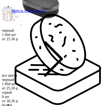
48
x
20
Мебель и фурнитура
5
12
черный
1 694 шт
от 25,30 р.
все цвета
черный
1 694 шт
от 25,30 р.
серый
0 шт
от 30,36 р.
белый