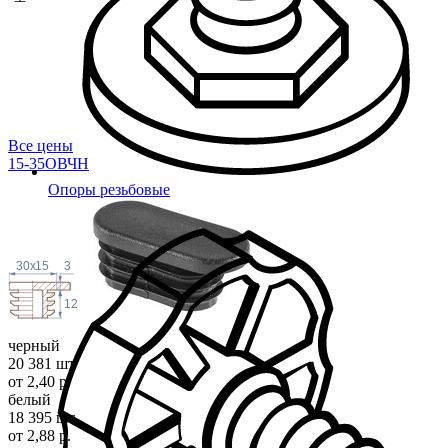
Все цены
15-35ОВЧН
Опоры резьбовые
30
x
15
3
12
черный
20 381 шт
от 2,40 р.
белый
18 395 шт
от 2,88 р.