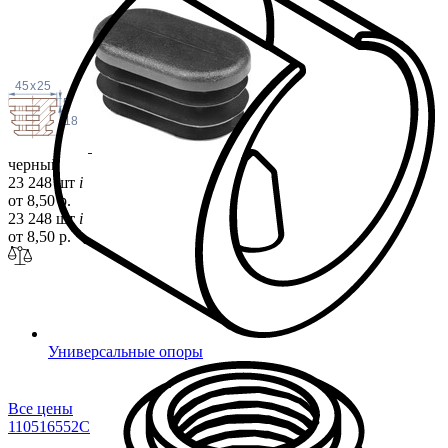
45
x
25
5
18
черный
23 248 шт
i
от 8,50 р.
23 248 шт
i
от 8,50 р.
Универсальные опоры
Все цены
11051655
2C