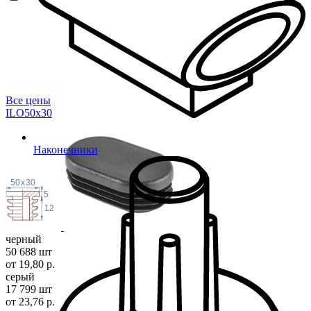
Все цены
ILO50x
30
Наконечники
50
x
30
5
12
черный
50 688 шт
от 19,80 р.
серый
17 799 шт
от 23,76 р.