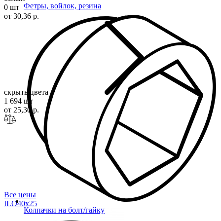
Фетры, войлок, резина
0 шт
от 30,36 р.
скрыть цвета
1 694 шт
от 25,30 р.
Все цены
ILO40x
25
Колпачки на болт/гайку