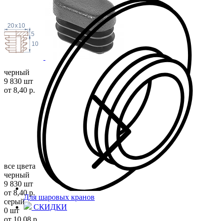
20
x
10
5
10
черный
9 830 шт
от 8,40 р.
все цвета
черный
9 830 шт
от 8,40 р.
Для шаровых кранов
серый
СКИДКИ
0 шт
от 10,08 р.