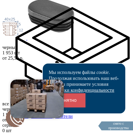
40
x
25
5
12
черный
1 953 шт
от 25,50 р.
Мы используем файлы
cookie
.
Продолжая использовать наш веб-
сайт, вы принимаете условия
Политики конфиденциальности
Понятно
все цвета
черный
1 953 шт
Переходники и соединители
от 25,50 р.
снято с
серый
производства
0 шт