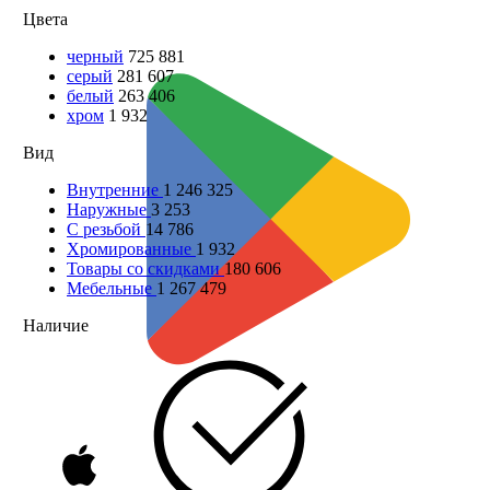
Цвета
черный
725 881
серый
281 607
белый
263 406
хром
1 932
Вид
Внутренние
1 246 325
Наружные
3 253
С резьбой
14 786
Хромированные
1 932
Товары со скидками
180 606
Мебельные
1 267 479
Наличие