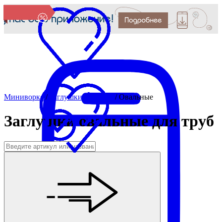
Миниворкс
/
Заглушки для труб
/
Овальные
Заглушки овальные для труб