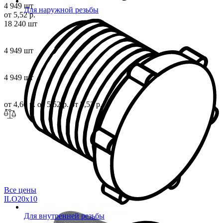
4 949 шт
Для наружной резьбы
от 5,52 р.
18 240 шт
4 949 шт
4 949 шт
от 4,60 р.
от 5,52 р.
от 5,52 р.
Все цены
ILO20x
10
Для внутренней резьбы