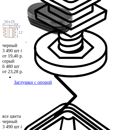
50
x
25
5
12
черный
3 490 шт
i
от 19,40 р.
серый
6 480 шт
от 23,28 р.
Заглушки с опорой
все цвета
черный
3 490 шт
i