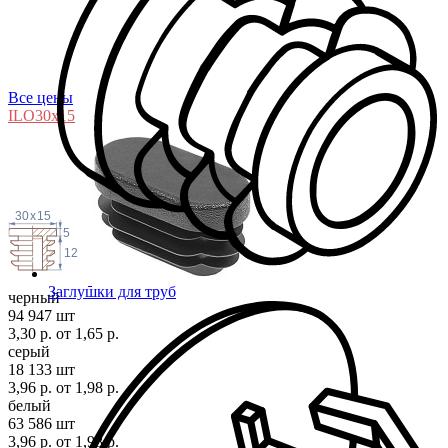
Все цены
ILO30x
15
30
x
15
5
12
Заглушки для труб
черный
94 947 шт
3,30 р.
от 1,65 р.
серый
18 133 шт
3,96 р.
от 1,98 р.
белый
63 586 шт
3,96 р.
от 1,98 р.