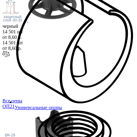
защитный
слой
30-35
черный
14 501 шт
от 8,60 р.
14 501 шт
от 8,60 р.
Все цены
ОП
21
Универсальные опоры
слой
40
Ø4-28