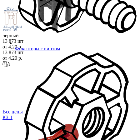
Ø35
защитный
слой
35
черный
13 873 шт
от 4,20 р.
Фиксаторы с винтом
13 873 шт
от 4,20 р.
Все цены
КЗ-1