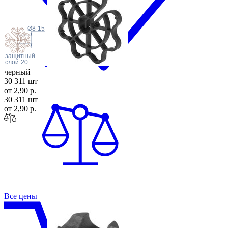
слой
h1
Ø8-15
защитный
слой
20
черный
30 311 шт
от 2,90 р.
30 311 шт
от 2,90 р.
Все цены
ФАС-1