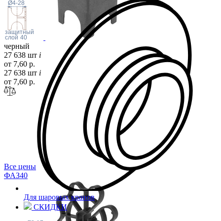
Ø4-28
защитный
слой
40
черный
27 638 шт
i
от 7,60 р.
27 638 шт
i
от 7,60 р.
Все цены
ФАЗ
40
Для шаровых кранов
СКИДКИ
слой
h1