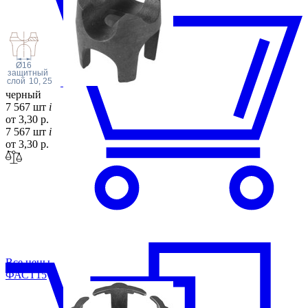
Ø16
защитный
слой
10, 25
черный
7 567 шт
i
от 3,30 р.
7 567 шт
i
от 3,30 р.
Все цены
ФАСТ
15