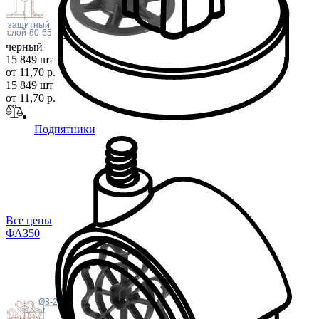
защитный
слой
60-65
черный
15 849 шт
от 11,70 р.
15 849 шт
от 11,70 р.
Подпятники
Все цены
ФАЗ
50
слой
h1
Ø8-21