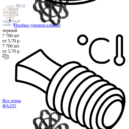
слой
h1
Ø8-15
защитный
Пробки универсальные
слой
30
черный
7 700 шт
от 5,70 р.
7 700 шт
от 5,70 р.
Все цены
ФАЗ
35