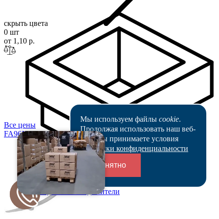
скрыть цвета
0 шт
от 1,10 р.
Мы используем файлы
cookie
.
Все цены
Продолжая использовать наш веб-
FA96X2
.5
сайт, вы принимаете условия
Политики конфиденциальности
Понятно
Переходники и соединители