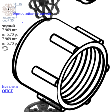
слой
h1
Ø8-15
Термостойкие изделия
защитный
слой
35
черный
7 969 шт
от 5,70 р.
7 969 шт
от 5,70 р.
Все цены
ОП
СГ
H1