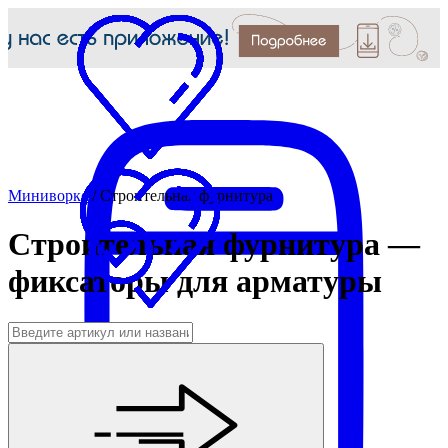
Миниворкс
/
Строительная фурнитура
Строительная фурнитура —
фиксаторы для арматуры