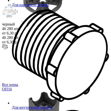
Для наружной резьбы
49
3
Ø85
черный
46 280 шт
от 6,30 р.
46 280 шт
от 6,30 р.
Все цены
ОП
16
Для внутренней резьбы
слой
40