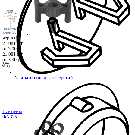
Ø35
защитный
слой
25
черный
21 081 шт
от 3,90 р.
21 081 шт
от 3,90 р.
Ультратонкие для отверстий
Все цены
ФАЗ
25