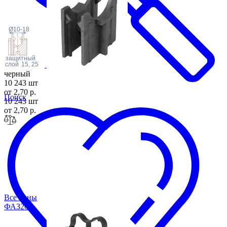
Ø10-18
защитный
слой
15, 25
черный
10 243 шт
от 2,70 р.
Поиск
10 243 шт
от 2,70 р.
Все цены
ФАЗ
20