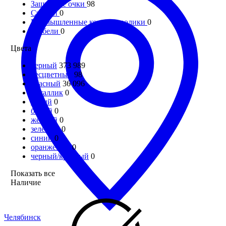
Защитные очки
98
Стяжки
0
Промышленные колеса и ролики
0
Дюбели
0
Цвета
черный
373 989
бесцветный
98
красный
36 096
металлик
0
серый
0
белый
0
желтый
0
зеленый
0
синий
0
оранжевый
0
черный/красный
0
Показать все
Наличие
Челябинск