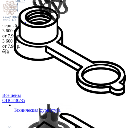
Ø8-17
защитный
слой
40
черный
3 600 шт
от 7,90 р.
3 600 шт
от 7,90 р.
Все цены
ОПСГ30/
35
Техническая фурнитура
20