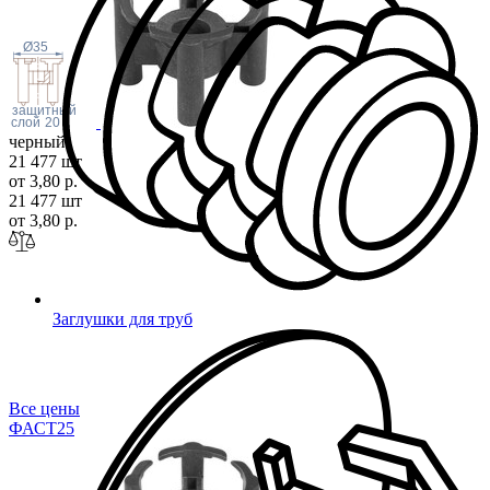
Ø35
защитный
слой
20
черный
21 477 шт
от 3,80 р.
21 477 шт
от 3,80 р.
Заглушки для труб
Все цены
ФАСТ
25