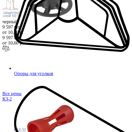
защитный
слой
50-55
черный
9 597 шт
от 10,60 р.
9 597 шт
от 10,60 р.
Опоры для уголков
Все цены
КЗ-2
Ø16-32