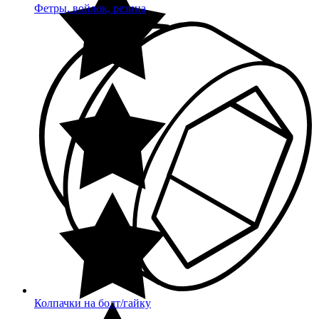
Фетры, войлок, резина
Колпачки на болт/гайку