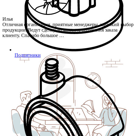
Илья
Отличная организация, приятные менеджеры, широкий выбор
продукции. Ведут сделку до момента получения заказа
клиенту. Спасибо большое …
Подпятники