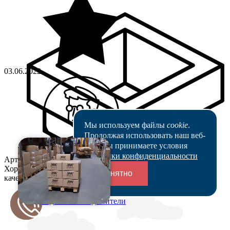
03.06.2022
Мы используем файлы
cookie
.
Продолжая использовать наш веб-
сайт, вы принимаете условия
Политики конфиденциальности
Артикул-Мебель
Хороший сервис, быстрое реагирование, большой выбор и
Понятно
качество продукции на высоте!
Переходники и соединители