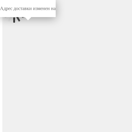
Адрес доставки изменен на
Миниворкс
/
Заглушки для труб
/
Круглые
Заглушка пластиковая
круглая Ø78 мм, наружная,
серия TXT, цвет бесцветный
– TXT78