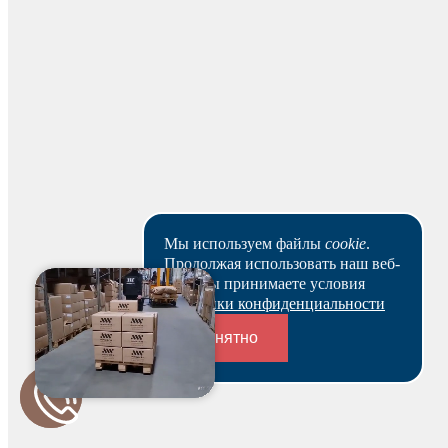
На основании заказа вам будет оформлен резерв и по
нему выставлен счет. В течение 3-х рабочих дней вы
можете оплатить счет и после этого получить
зарезервированный товар выбранным вами способом.
Ваш заказ будет действителен после оплаты в течение 5
рабочих дней.
Скачать реквизиты
Наши клиенты или очень заняты, или в поисках Музы.
Пока они не успели оставить отзыв на данный товар.
Мы используем файлы
cookie
.
Продолжая использовать наш веб-
сайт, вы принимаете условия
Политики конфиденциальности
Понятно
Переходники и соединители