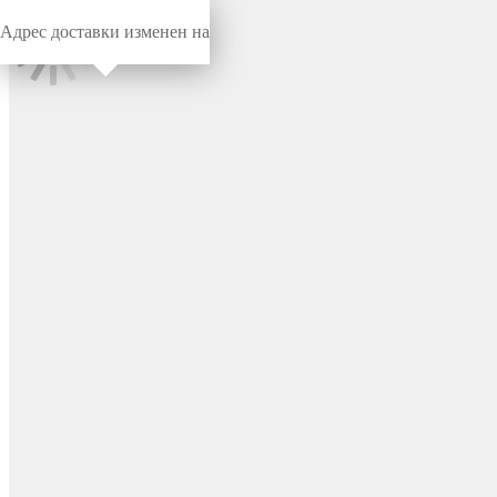
Адрес доставки изменен на
Миниворкс
/
Заглушки для труб
/
Круглые
Заглушка пластиковая
круглая Ø6 мм, наружная,
серия TXT, цвет бесцветный
– TXT6