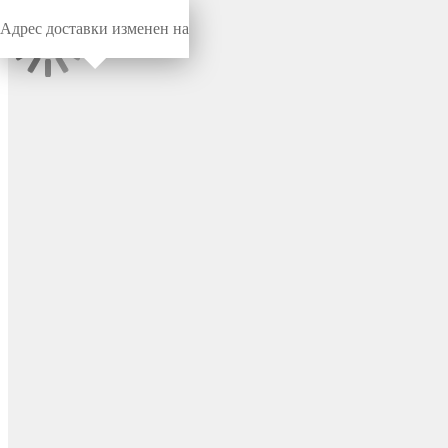
Адрес доставки изменен на
Миниворкс
/
Заглушки для труб
/
Круглые
Заглушка пластиковая
круглая Ø450 мм,
наружная, серия TXT, цвет
черный – TXT450