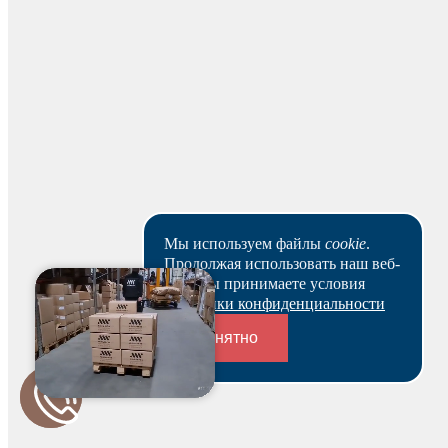
можете оплатить счет и после этого получить
зарезервированный товар выбранным вами способом.
Ваш заказ будет действителен после оплаты в течение 5
рабочих дней.
Скачать реквизиты
Наши клиенты или очень заняты, или в поисках Музы.
Пока они не успели оставить отзыв на данный товар.
Мы используем файлы
cookie
.
Продолжая использовать наш веб-
сайт, вы принимаете условия
Политики конфиденциальности
Понятно
Переходники и соединители
Будьте первым и получите бонус!