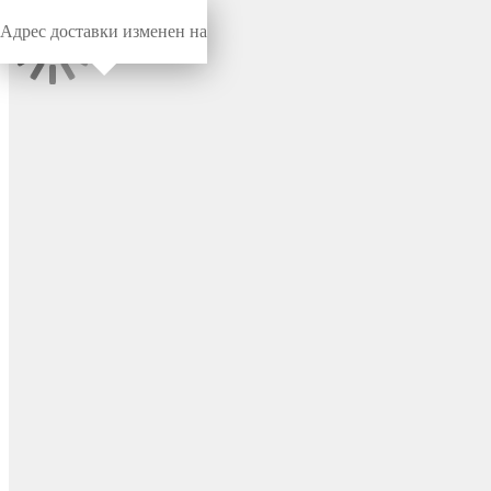
Адрес доставки изменен на
Миниворкс
/
Заглушки для труб
/
Круглые
Заглушка пластиковая
круглая Ø20 мм, наружная,
серия TXT, цвет бесцветный
– TXT20