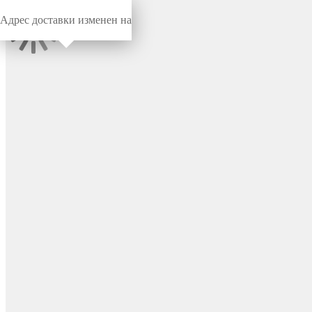
Адрес доставки изменен на
Миниворкс
/
Заглушки для труб
/
Круглые
Заглушка пластиковая
круглая Ø185 мм,
наружная, серия TXT, цвет
бесцветный – TXT185