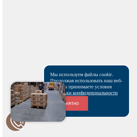
На основании заказа вам будет оформлен резерв и по
нему выставлен счет. В течение 3-х рабочих дней вы
можете оплатить счет и после этого получить
зарезервированный товар выбранным вами способом.
Ваш заказ будет действителен после оплаты в течение 5
рабочих дней.
Скачать реквизиты
Наши клиенты или очень заняты, или в поисках Музы.
Пока они не успели оставить отзыв на данный товар.
Мы используем файлы
cookie
.
Продолжая использовать наш веб-
сайт, вы принимаете условия
Политики конфиденциальности
Понятно
Переходники и соединители