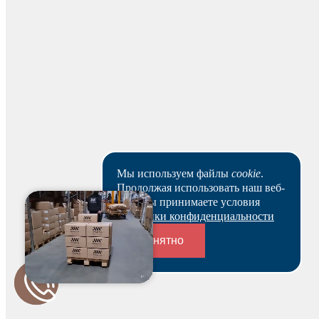
можете оплатить счет и после этого получить
зарезервированный товар выбранным вами способом.
Ваш заказ будет действителен после оплаты в течение 5
рабочих дней.
Скачать реквизиты
Наши клиенты или очень заняты, или в поисках Музы.
Пока они не успели оставить отзыв на данный товар.
Мы используем файлы
cookie
.
Продолжая использовать наш веб-
сайт, вы принимаете условия
Политики конфиденциальности
Понятно
Переходники и соединители
Будьте первым и получите бонус!