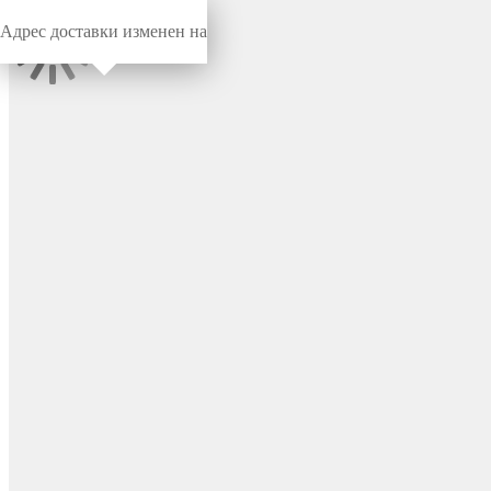
Адрес доставки изменен на
Миниворкс
/
Заглушки для труб
/
Круглые
Заглушка пластиковая
круглая Ø1422,4 мм,
наружная, серия TXT, цвет
черный – TXT1422,4