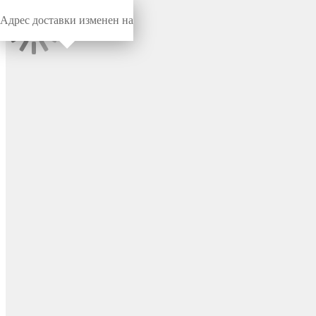
Адрес доставки изменен на
Миниворкс
/
Заглушки для труб
/
Круглые
Заглушка пластиковая
круглая Ø103 мм,
наружная, серия TXT, цвет
бесцветный – TXT103