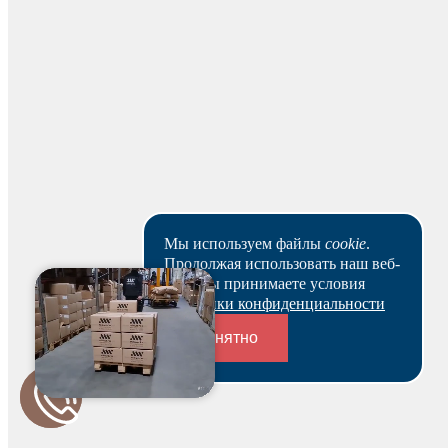
На основании заказа вам будет оформлен резерв и по
нему выставлен счет. В течение 3-х рабочих дней вы
можете оплатить счет и после этого получить
зарезервированный товар выбранным вами способом.
Ваш заказ будет действителен после оплаты в течение 5
рабочих дней.
Скачать реквизиты
Наши клиенты или очень заняты, или в поисках Музы.
Пока они не успели оставить отзыв на данный товар.
Мы используем файлы
cookie
.
Продолжая использовать наш веб-
сайт, вы принимаете условия
Политики конфиденциальности
Понятно
Переходники и соединители