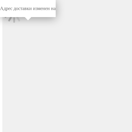
Адрес доставки изменен на
Миниворкс
/
Заглушки для труб
/
Круглые
Заглушка наружная
эластичная для труб Ø17.4
мм, цвет черный –
PM17,4X25