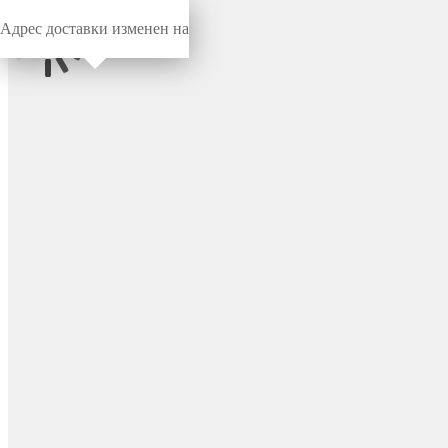
Адрес доставки изменен на
Миниворкс
/
Заглушки для труб
/
Круглые
Заглушка пластиковая
круглая Ø42, сферическая,
серия ILTT, стенка 1.5-2.5
мм, цвет черный – ILTT42