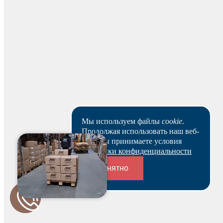
рабочих дней.
Скачать реквизиты
Наши клиенты или очень заняты, или в поисках Музы.
Пока они не успели оставить отзыв на данный товар.
Мы используем файлы
cookie
.
Продолжая использовать наш веб-
сайт, вы принимаете условия
Политики конфиденциальности
Понятно
Будьте первым и получите бонус!
Переходники и соединители