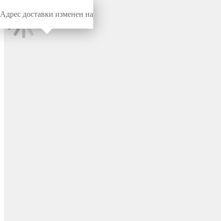
Адрес доставки изменен на
Миниворкс
/
Заглушки для труб
/
Круглые
Заглушка пластиковая
круглая Ø28, декоративная,
серия ILTB, стенка 0.8-3.0
мм, цвет черный – ILTB28