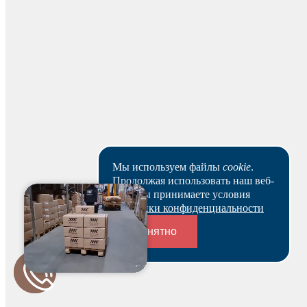
Наличными
Вы можете оплатить заказ наличными на нашем складе
при получении.
Для юридических лиц
Мы используем файлы
cookie
.
Продолжая использовать наш веб-
Банковским переводом
сайт, вы принимаете условия
Политики конфиденциальности
На основании заказа вам будет оформлен резерв и по
нему выставлен счет. В течение 3-х рабочих дней вы
Понятно
можете оплатить счет и после этого получить
зарезервированный товар выбранным вами способом.
Ваш заказ будет действителен после оплаты в течение 5
Переходники и соединители
рабочих дней.
Скачать реквизиты