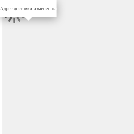
Адрес доставки изменен на
Миниворкс
/
Заглушки для труб
/
Круглые
Заглушка круглая Ø75,
практичная, Модель ILT,
стенка 1.0-3.5 мм, цвет
черный – ILT75