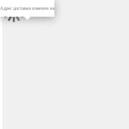
Адрес доставки изменен на
Миниворкс
/
Заглушки для труб
/
Круглые
Заглушка пластиковая
круглая Ø44.5 мм, с
плоской шляпкой, серия
ILT, стенка 1.2-3.2 мм, цвет
черный – ILT44,5