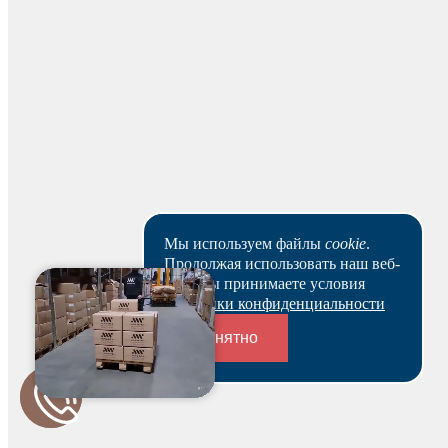
Онлайн-оплата
Автоматическое зачисление средств в течение 5–10
минут. Совершить оплату можно с карт Visa, Visa Electron,
MasterCard, Maestro, Eurocard и МИР.
Наличными
Вы можете оплатить заказ наличными на нашем складе
Мы используем файлы
cookie
.
при получении.
Продолжая использовать наш веб-
сайт, вы принимаете условия
Политики конфиденциальности
Для юридических лиц
Понятно
Переходники и соединители
Банковским переводом