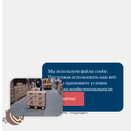
Для начисления баллов необходимо
Авторизоваться
Мы используем файлы
cookie
.
Продолжая использовать наш веб-
сайт, вы принимаете условия
Спасибо за ваш отзыв!
Политики конфиденциальности
Мы опубликуем его после модерации.
Понятно
Под выбранные размеры также подходит
Переходники и соединители