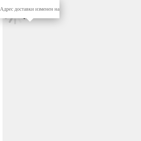
Адрес доставки изменен на
Миниворкс
/
Заглушки для труб
/
Круглые
Заглушка пластиковая
круглая Ø36 мм, с плоской
шляпкой, серия ILT, стенка
1.0-3.0 мм, цвет черный –
ILT36