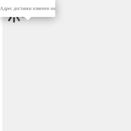
Адрес доставки изменен на
Миниворкс
/
Заглушки для труб
/
Круглые
Заглушка пластиковая
круглая Ø32, практичная,
серия ILT, стенка 3.5-5.5 мм,
цвет черный – ILT32+3,5