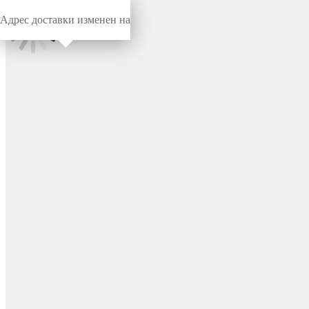
Адрес доставки изменен на
Миниворкс
/
Заглушки для труб
/
Круглые
Заглушка пластиковая
круглая Ø23, практичная,
серия ILT, стенка 0.8-4.0 мм,
цвет черный – ILT23