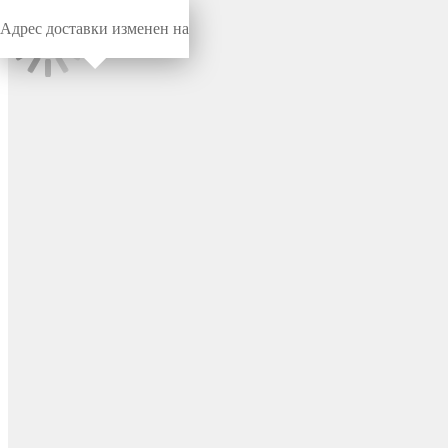
Адрес доставки изменен на
Миниворкс
/
Заглушки для труб
/
Круглые
Заглушка пластиковая
круглая Ø16, практичная,
серия ILT, стенка 0.8-2.0 мм,
цвет черный – ILT16