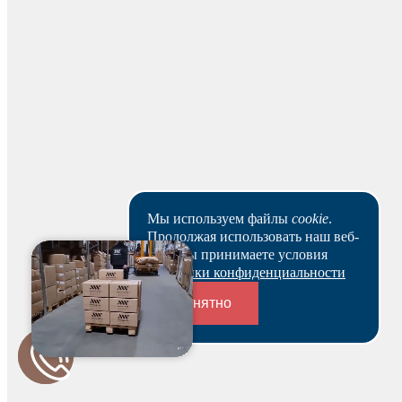
Наличными
Вы можете оплатить заказ наличными на нашем складе
при получении.
Для юридических лиц
Мы используем файлы
cookie
.
Продолжая использовать наш веб-
Банковским переводом
сайт, вы принимаете условия
Политики конфиденциальности
На основании заказа вам будет оформлен резерв и по
нему выставлен счет. В течение 3-х рабочих дней вы
Понятно
можете оплатить счет и после этого получить
зарезервированный товар выбранным вами способом.
Ваш заказ будет действителен после оплаты в течение 5
Переходники и соединители
рабочих дней.
Скачать реквизиты