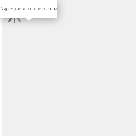
Адрес доставки изменен на
Миниворкс
/
Заглушки для труб
/
Круглые
Заглушка пластиковая
круглая Ø130, практичная,
серия ILT, стенка 2.0-7.0 мм,
цвет черный – ILT130