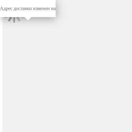
Адрес доставки изменен на
Миниворкс
/
Заглушки для труб
/
Круглые
Заглушка круглая Ø5,
наружная, цвет черный –
5НЧР