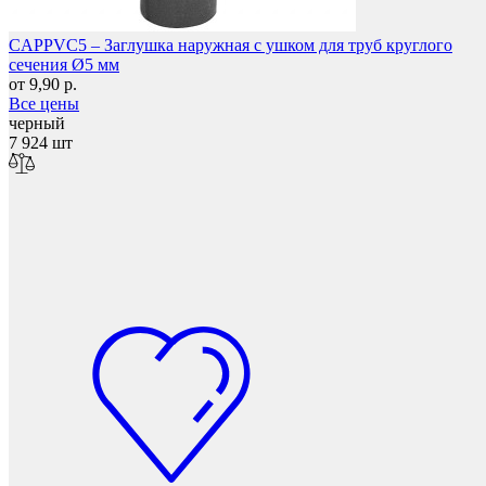
Фетры, войлок, резина
CAPPVC5 – Заглушка наружная с ушком для труб круглого
сечения Ø5 мм
от 9,90 р.
Все цены
черный
7 924 шт
Колпачки на болт/гайку