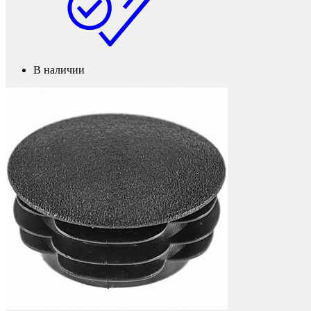
Фетры, войлок, резина
В наличии
Колпачки на болт/гайку