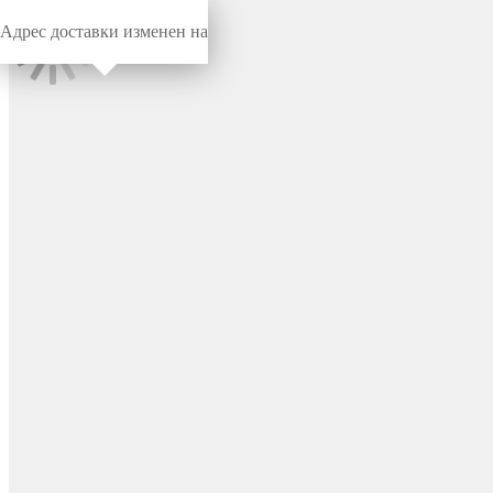
Адрес доставки изменен на
Миниворкс
/
Заглушки для труб
/
Круглые
Заглушка круглая Ø28,
наружная, цвет черный –
28НЧР