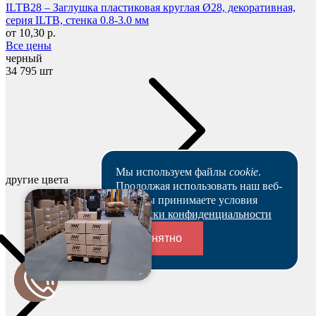
ILTB28 – Заглушка пластиковая круглая Ø28, декоративная,
серия ILTB, стенка 0.8-3.0 мм
от 10,30 р.
Все цены
черный
34 795 шт
Мы используем файлы
cookie
.
другие цвета
Продолжая использовать наш веб-
сайт, вы принимаете условия
Политики конфиденциальности
Понятно
Переходники и соединители