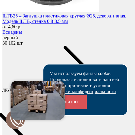
ILTB25 – Заглушка пластиковая круглая Ø25, декоративная,
Модель ILTB, стенка 0.8-3.5 мм
от 4,60 р.
Все цены
черный
30 102 шт
Мы используем файлы
cookie
.
Продолжая использовать наш веб-
сайт, вы принимаете условия
другие цвета
Политики конфиденциальности
Понятно
Переходники и соединители