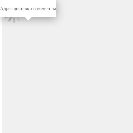
Адрес доставки изменен на
Миниворкс
/
Заглушки для труб
/
Круглые
Заглушка пластиковая
круглая Ø20, с
металлической резьбой М8,
цвет черный – 20М8ЧН