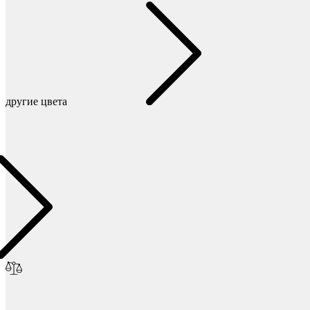
Фетры, войлок, резина
другие цвета
Колпачки на болт/гайку