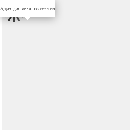
Адрес доставки изменен на
Миниворкс
/
Заглушки для труб
/
Круглые
Заглушка пластиковая
круглая Ø12, наружная,
цвет черный – 12НЧР