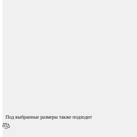
Для начисления баллов необходимо
Авторизоваться
Мебельные колеса
Спасибо за ваш отзыв!
Мы опубликуем его после модерации.
Под выбранные размеры также подходит