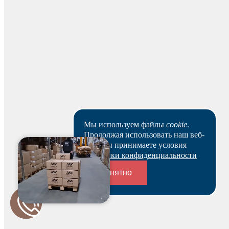
Для начисления баллов необходимо
Авторизоваться
Мы используем файлы
cookie
.
Продолжая использовать наш веб-
сайт, вы принимаете условия
Политики конфиденциальности
Понятно
Переходники и соединители
Спасибо за ваш отзыв!
Мы опубликуем его после модерации.