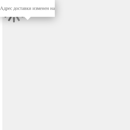
Адрес доставки изменен на
Миниворкс
/
Заглушки для труб
/
Круглые
Наружная заглушка для
круглой трубы Ø26 мм,
цвет черный – 111014301N