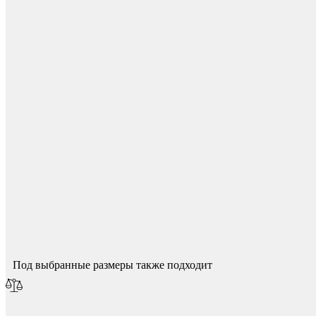
Фетры, войлок, резина
Для начисления баллов необходимо
Авторизоваться
Спасибо за ваш отзыв!
Мы опубликуем его после модерации.
Под выбранные размеры также подходит
Колпачки на болт/гайку