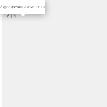
Адрес доставки изменен на
Миниворкс
/
Заглушки для труб
/
Круглые
Заглушка пластиковая
круглая Ø12, наружная,
серия EX, материал ПВХ
(PVC), цвет черный –
111013301N