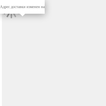
Адрес доставки изменен на
Миниворкс
/
Заглушки для труб
/
Круглые
Заглушка пластиковая
круглая Ø50 мм с
хромированной
металлической шляпкой ,
цвет хром – 110224752C