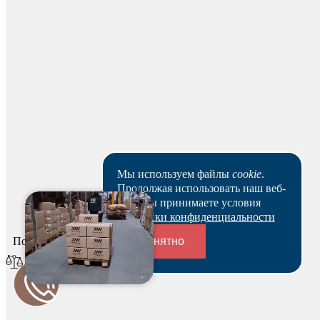
Для начисления баллов необходимо
Авторизоваться
Спасибо за ваш отзыв!
Мы используем файлы
cookie
.
Продолжая использовать наш веб-
Мы опубликуем его после модерации.
сайт, вы принимаете условия
Политики конфиденциальности
Под выбранные размеры также подходит
Понятно
Переходники и соединители