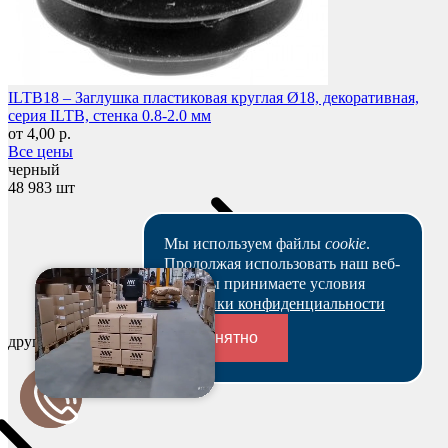
ILTB18 – Заглушка пластиковая круглая Ø18, декоративная,
серия ILTB, стенка 0.8-2.0 мм
от 4,00 р.
Все цены
черный
48 983 шт
Мы используем файлы
cookie
.
Продолжая использовать наш веб-
сайт, вы принимаете условия
Политики конфиденциальности
Понятно
другие цвета
Переходники и соединители