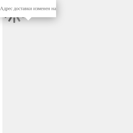
Адрес доставки изменен на
Миниворкс
/
Заглушки для труб
/
Круглые
Заглушка пластиковая
круглая Ø18, с
хромированной
металлической шляпкой,
серия CTM, цвет хром –
110222752C