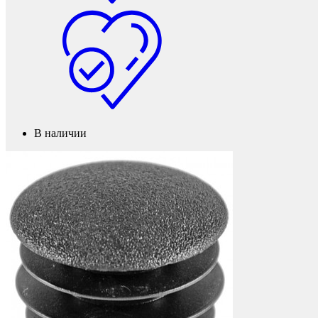
Фетры, войлок, резина
В наличии
Колпачки на болт/гайку