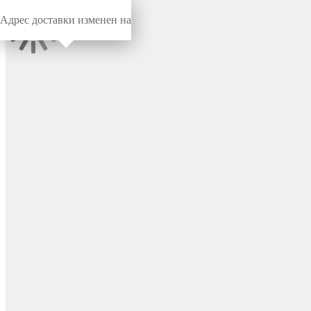
Адрес доставки изменен на
Миниворкс
/
Заглушки для труб
/
Круглые
Круглая стальная заглушка
под покраску для трубы
Ø22 мм, цвет металл –
110216767F