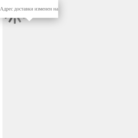
Адрес доставки изменен на
Миниворкс
/
Заглушки для труб
/
Круглые
Внутренняя заглушка для
круглой трубы Ø80 мм, с
внутренней пластиковой
резьбой М8, цвет черный –
1101151021N