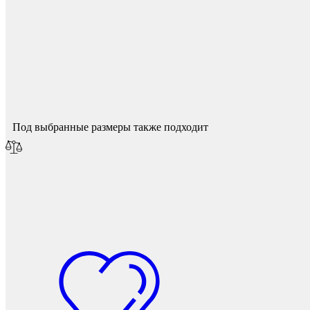
Фетры, войлок, резина
Спасибо за ваш отзыв!
Мы опубликуем его после модерации.
Под выбранные размеры также подходит
Колпачки на болт/гайку