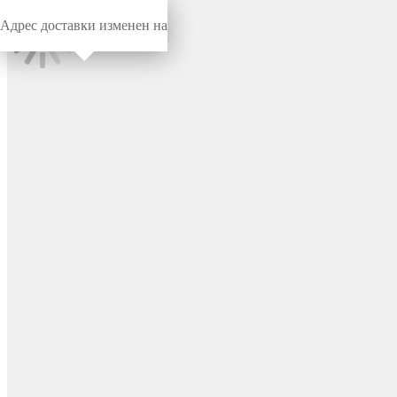
Адрес доставки изменен на
Миниворкс
/
Заглушки для труб
/
Круглые
Внутренняя заглушка для
круглой трубы Ø22 мм, с
внутренней пластиковой
резьбой М10, цвет черный –
1101142022N