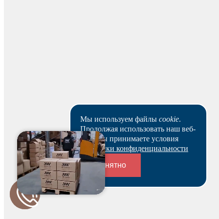
На основании заказа вам будет оформлен резерв и по
нему выставлен счет. В течение 3-х рабочих дней вы
можете оплатить счет и после этого получить
зарезервированный товар выбранным вами способом.
Ваш заказ будет действителен после оплаты в течение 5
рабочих дней.
Скачать реквизиты
Наши клиенты или очень заняты, или в поисках Музы.
Пока они не успели оставить отзыв на данный товар.
Мы используем файлы
cookie
.
Продолжая использовать наш веб-
сайт, вы принимаете условия
Политики конфиденциальности
Понятно
Переходники и соединители