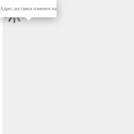
Адрес доставки изменен на
Миниворкс
/
Регулируемые опоры
/
Регулируемые
Опора регулируемая
пластиковая мебельная
Ø51, стенка 1.2-3.0 мм, цвет
черный – Р51ЧС