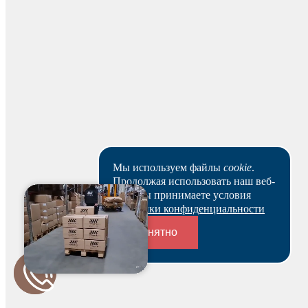
зарезервированный товар выбранным вами способом.
Ваш заказ будет действителен после оплаты в течение 5
рабочих дней.
Скачать реквизиты
Наши клиенты или очень заняты, или в поисках Музы.
Пока они не успели оставить отзыв на данный товар.
Мы используем файлы
cookie
.
Продолжая использовать наш веб-
сайт, вы принимаете условия
Политики конфиденциальности
Понятно
Переходники и соединители
Будьте первым и получите бонус!