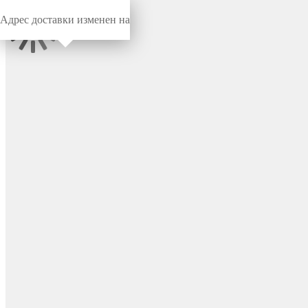
Адрес доставки изменен на
Миниворкс
/
Пробки универсальные
/
Пробки
Пробка пластиковая
универсальная под
отверстие Ø20.5 мм, серия
ST, цвет бесцветный –
ST20,5