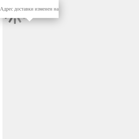
Адрес доставки изменен на
Миниворкс
/
Под конфирмат, саморезы, TORX
/
Под
крестообразный шлиц
Заглушка пластиковая
круглая под конфирмат с
крестообразным шлицем
PH2/PZ2, цвет черный (RAL
9005) – 2КЧЗ