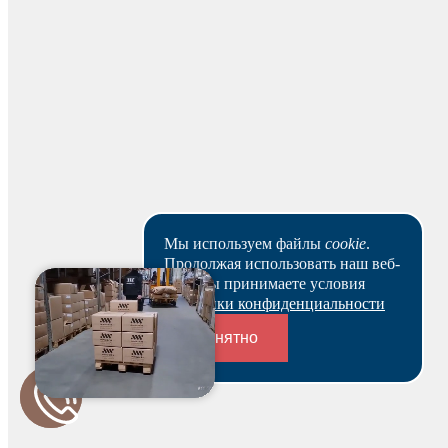
Для физических лиц
Онлайн-оплата
Автоматическое зачисление средств в течение 5–10
минут. Совершить оплату можно с карт Visa, Visa Electron,
MasterCard, Maestro, Eurocard и МИР.
Наличными
Мы используем файлы
cookie
.
Продолжая использовать наш веб-
Вы можете оплатить заказ наличными на нашем складе
сайт, вы принимаете условия
при получении.
Политики конфиденциальности
Понятно
Для юридических лиц
Переходники и соединители